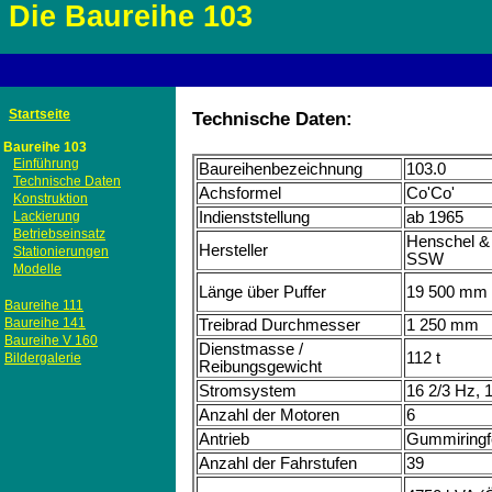
Die Baureihe 103
Startseite
Technische Daten:
Baureihe 103
Einführung
Baureihenbezeichnung
103.0
Technische Daten
Achsformel
Co'Co'
Konstruktion
Lackierung
Indienststellung
ab 1965
Betriebseinsatz
Henschel & 
Hersteller
Stationierungen
SSW
Modelle
Länge über Puffer
19 500 mm
Baureihe 111
Baureihe 141
Treibrad Durchmesser
1 250 mm
Baureihe V 160
Dienstmasse /
112 t
Bildergalerie
Reibungsgewicht
Stromsystem
16 2/3 Hz, 
Anzahl der Motoren
6
Antrieb
Gummiringf
Anzahl der Fahrstufen
39