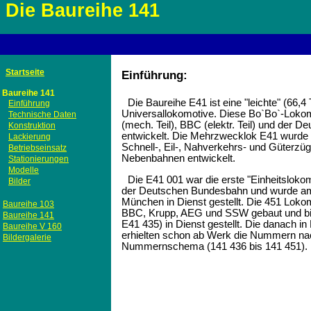
Die Baureihe 141
Startseite
Einführung:
Baureihe 141
Die Baureihe E41 ist eine "leichte" (66,4
Einführung
Universallokomotive. Diese Bo`Bo`-Loko
Technische Daten
(mech. Teil), BBC (elektr. Teil) und der
Konstruktion
entwickelt. Die Mehrzwecklok E41 wurde z
Lackierung
Schnell-, Eil-, Nahverkehrs- und Güterzü
Betriebseinsatz
Nebenbahnen entwickelt.
Stationierungen
Modelle
Die E41 001 war die erste "Einheitslo
Bilder
der Deutschen Bundesbahn und wurde am
München in Dienst gestellt. Die 451 Lok
Baureihe 103
BBC, Krupp, AEG und SSW gebaut und bis
Baureihe 141
E41 435) in Dienst gestellt. Die danach in
Baureihe V 160
erhielten schon ab Werk die Nummern n
Bildergalerie
Nummernschema (141 436 bis 141 451).